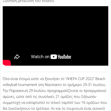
Ζωντανή μετάδοση του τελικού:
Όλα είναι έτοιμα ώστε να ξεκινήσει το “AHEPA CUP 2022” Beach
volleyball tournament στη Ναύπακτο το τριήμερο 29-31 Ιουλίου.
Tην Παρασκευή 29 Ιουλίου προγραμματίζονται οι προκριματικοί
αγώνες, ώστε από τις συνολικές 21 ομάδες που δήλωσαν
συμμετοχή να καταρτιστεί το τελικό ταμπλό των 16 ομάδων που
θα διεκδικήσουν το τρόπαιο. Αν και το τουρνουά είναι ανοικτό