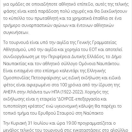
για ομάδες σε οποιαδήποτε αθλητικό επίπεδο, αυτές της τελικής
φάσης είναι κατά παράδοση πολύ ισχυρές και θα διεκδικήσουν
το κύπελλο του πρωταθλητή και τα χρηματικά έπαθλα σε ένα
τριήμερο συναρπαστικών αγώνων και έντονων αθλητικών
συγκινήσεων.
Το τουρνουά είναι υπό την αιγίδα της Γενικής Γραμματείας
Αθλητισμού, υπό την αιγίδα και χορηγία του ΕΟΤ και αποτελεί
συνδιοργάνωση με την Περιφέρεια Δυτικής Ελλάδος, το Δήμο
Ναυπακτίας και τον αθλητικό σύλλογο Ομόνοια Ναυπάκτου.
Είναι ενταγμένο στο επίσημο καλεντάρι της Ελληνικής
Ομοσπονδίας Πετοσφαίρισης ως ειδική εκδήλωση και ειδικά
φέτος είναι αφιερωμένο στα 100 χρόνια από την ίδρυση της
AHEPA στην Ατλάντα των ΗΠΑ (1922-2022). Χορηγός της
εκδήλωσης είναι η εταιρεία “ΔΟΥΡΟΣ-επεξεργασία και
τυποποίηση κρέατος” ενώ υγειονομική κάλυψη θα παρέχει το
τοπικό τμήμα του Ερυθρού Σταυρού στη Ναύπακτο
Την Κυριακή 31 Ιουλίου και ώρα 19.00 προγραμματίζεται ο
μεγάλος τελικός του τουρνουά στις εγκαταστάσεις στο αλσύλλιο