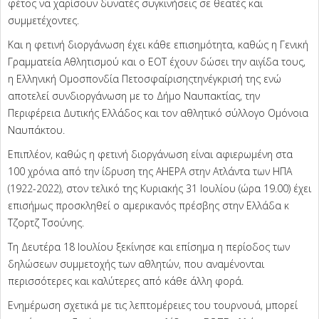
φέτος να χαρίσουν δυνατές συγκινήσεις σε θεατές και
συμμετέχοντες.
Και η φετινή διοργάνωση έχει κάθε επισημότητα, καθώς η Γενική
Γραμματεία Αθλητισμού και ο ΕΟΤ έχουν δώσει την αιγίδα τους,
η Ελληνική Ομοσπονδία Πετοσφαίρισηςτηνέγκρισή της ενώ
αποτελεί συνδιοργάνωση με το Δήμο Ναυπακτίας, την
Περιφέρεια Δυτικής Ελλάδος και τον αθλητικό σύλλογο Ομόνοια
Ναυπάκτου.
Επιπλέον, καθώς η φετινή διοργάνωση είναι αφιερωμένη στα
100 χρόνια από την ίδρυση της AHEPA στην Ατλάντα των ΗΠΑ
(1922-2022), στον τελικό της Κυριακής 31 Ιουλίου (ώρα 19.00) έχει
επισήμως προσκληθεί ο αμερικανός πρέσβης στην Ελλάδα κ
Τζορτζ Τσούνης.
Tη Δευτέρα 18 Ιουλίου ξεκίνησε και επίσημα η περίοδος των
δηλώσεων συμμετοχής των αθλητών, που αναμένονται
περισσότερες και καλύτερες από κάθε άλλη φορά.
Ενημέρωση σχετικά με τις λεπτομέρειες του τουρνουά, μπορεί