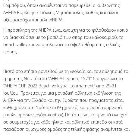
Γριμπόβου, όπου αναμένεται να παρευρεθεί ο κυβερνήτης
AHEPA Ευρώπης κ Γιάννης Μητρόπουλος, καθώς και άλλοι
αξιωματούχοι και μέλη AHEPA.
Η πρόσκληση της AHEPA είναι ανοιχτή για το φιλοθεάμον κοινό
να διασκεδάσει με το βασιλιά των σπορ του καλοκαιριού, το
beach volley και να απολαύσει το υψηλό θέαμα της τελικής
φάσης.
Πιστό στο ετήσιο ραντεβού με τη νεολαία και τον αθλητισμό το
τμήμα της Ναυπάκτου “AHEPA Lepanto 1571” διοργανώνει το
“AHEPA CUP 2022 Beach volleyball tournament” από 29-31
Ιουλίου. Πρόκειται για μια μοναδική αθλητική εκδήλωση της
AHEPA για την Ελλάδα και την Ευρώπη που πραγματοποιείται
κάθε χρόνο στη Ναύπακτο (9η χρονιά) και αφορά τουρνουά
μικτών ομάδων (αγόρι-κορίτσι). Παρ’ότι είναι τουρνουά ανοιχτό
σε συμμετοχές για κάθε ηλικία και αθλητικό επίπεδο οι κατά
παράδοση οι ισχυρές ομάδες της τελικής φάσης αναμένεται και