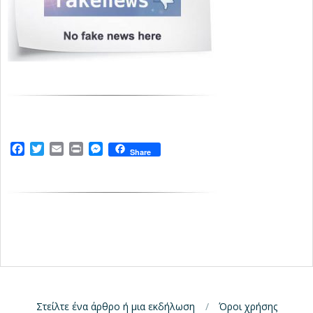
Facebook
Twitter
Email
Print
Messenger
Share
Στείλτε ένα άρθρο ή μια εκδήλωση
Όροι χρήσης