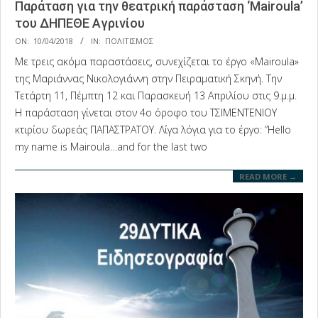
Παράταση για την θεατρική παράσταση ‘Mairoula’
του ΔΗΠΕΘΕ Αγρινίου
2018-
ON:
10/04/2018
IN:
ΠΟΛΙΤΙΣΜΟΣ
04-
Με τρεις ακόμα παραστάσεις, συνεχίζεται το έργο «Mairoula»
10
της Μαριάννας Νικολογιάννη στην Πειραματική Σκηνή. Την
Τετάρτη 11, Πέμπτη 12 και Παρασκευή 13 Απριλίου στις 9.μ.μ.
Η παράσταση γίνεται στον 4ο όροφο του ΤΣΙΜΕΝΤΕΝΙΟΥ
κτιρίου δωρεάς ΠΑΠΑΣΤΡΑΤΟΥ. Λίγα λόγια για το έργο: ”Hello
my name is Mairoula…and for the last two
READ MORE →