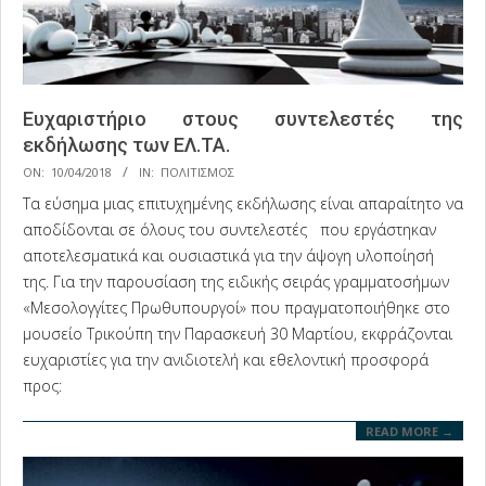
Ευχαριστήριο στους συντελεστές της
εκδήλωσης των ΕΛ.ΤΑ.
2018-
ON:
10/04/2018
IN:
ΠΟΛΙΤΙΣΜΟΣ
04-
Τα εύσημα μιας επιτυχημένης εκδήλωσης είναι απαραίτητο να
10
αποδίδονται σε όλους του συντελεστές που εργάστηκαν
αποτελεσματικά και ουσιαστικά για την άψογη υλοποίησή
της. Για την παρουσίαση της ειδικής σειράς γραμματοσήμων
«Μεσολογγίτες Πρωθυπουργοί» που πραγματοποιήθηκε στο
μουσείο Τρικούπη την Παρασκευή 30 Μαρτίου, εκφράζονται
ευχαριστίες για την ανιδιοτελή και εθελοντική προσφορά
προς:
READ MORE →