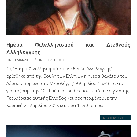
Ημέρα Φιλελληνισμού και Διεθνούς
Αλληλεγγύης
2018-
ON:
12/04/2018
IN:
ΠΟΛΙΤΙΣΜΟΣ
04-
Ως ”Ημέρα Φιλελληνισμού και Διεθνούς Αλληλεγγύης”
12
ορίσθηκε από την Βουλή των Ελλήνων η ημέρα θανάτου του
Λόρδου Βύρωνα στο Μεσολόγγι (19 Απριλίου 1824). Εφέτος
γιορτάζουμε την 10η Επέτειο του θεσμού, υπό την αιγίδα της
Περιφέρειας Δυτικής Ελλάδος και σας περιμένουμε την
Κυριακή 22 Απριλίου 2018 και ώρα 11:30 το πρωί
READ MORE →