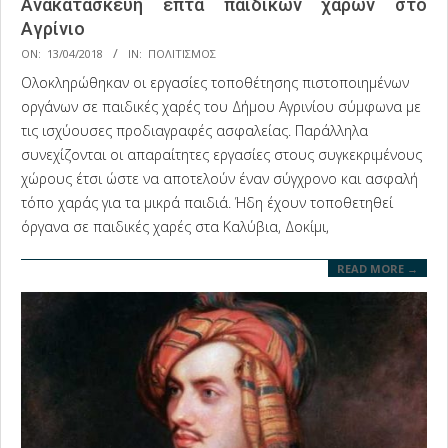
Ανακατασκευή επτά παιδικών χαρών στο
Αγρίνιο
2018-
ON:
13/04/2018
IN:
ΠΟΛΙΤΙΣΜΟΣ
04-
Ολοκληρώθηκαν οι εργασίες τοποθέτησης πιστοποιημένων
13
οργάνων σε παιδικές χαρές του Δήμου Αγρινίου σύμφωνα με
τις ισχύουσες προδιαγραφές ασφαλείας. Παράλληλα
συνεχίζονται οι απαραίτητες εργασίες στους συγκεκριμένους
χώρους έτσι ώστε να αποτελούν έναν σύγχρονο και ασφαλή
τόπο χαράς για τα μικρά παιδιά. Ήδη έχουν τοποθετηθεί
όργανα σε παιδικές χαρές στα Καλύβια, Δοκίμι,
READ MORE →