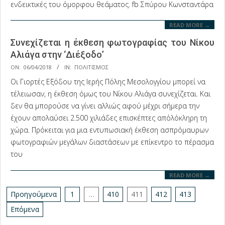
ενδεικτικές του όμορφου θεάματος. fb Σπύρου Κωνσταντάρα
READ MORE →
Συνεχίζεται η έκθεση φωτογραφίας του Νίκου
Αλιάγα στην ‘Διέξοδο’
2018-
ON:
06/04/2018
IN:
ΠΟΛΙΤΙΣΜΟΣ
04-
Οι Γιορτές Εξόδου της Ιερής Πόλης Μεσολογγίου μπορεί να
06
τέλειωσαν, η έκθεση όμως του Νίκου Αλιάγα συνεχίζεται. Και
δεν θα μπορούσε να γίνει αλλιώς αφού μέχρι σήμερα την
έχουν απολαύσει 2.500 χιλιάδες επισκέπτες απ΄ολόκληρη τη
χώρα. Πρόκειται για μια εντυπωσιακή έκθεση ασπρόμαυρων
φωτογραφιών μεγάλων διαστάσεων με επίκεντρο το πέρασμα
του
READ MORE →
Σελιδοποίηση
Προηγούμενα
1
…
410
411
412
413
άρθρων
Επόμενα