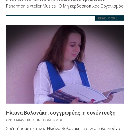
Panarmonia Atelier Musical. Ο Μη κερδοσκοπικός Οργανισμός
READ MORE →
Ηλιάνα Βολονάκη, συγγραφέας: η συνέντευξη
2018-
ON:
11/04/2018
IN:
ΠΟΛΙΤΙΣΜΟΣ
04-
Συζητήσαμε με την κ. Ηλιάνα Βολονάκη, μια νέα ταλαντούχα