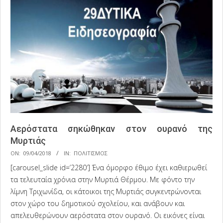
Αερόστατα σηκώθηκαν στον ουρανό της
Μυρτιάς
2018-
ON:
09/04/2018
IN:
ΠΟΛΙΤΙΣΜΟΣ
04-
[carousel_slide id=’2280′] Ένα όμορφο έθιμο έχει καθιερωθεί
09
τα τελευταία χρόνια στην Μυρτιά Θέρμου. Με φόντο την
λίμνη Τριχωνίδα, οι κάτοικοι της Μυρτιάς συγκεντρώνονται
στον χώρο του δημοτικού σχολείου, και ανάβουν και
απελευθερώνουν αερόστατα στον ουρανό. Οι εικόνες είναι