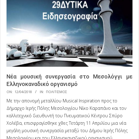
Νέα μουσική συνεργασία στο Μεσολόγγι με
Ελληνοκαναδικό οργανισμό
2018-
ON:
12/04/2018
IN:
ΠΟΛΙΤΙΣΜΟΣ
04-
Με την απονομή μεταλλίου Musical Inspiration προς το
12
Δήμαρχο Ιερής Πόλης Μεσολογγίου Νίκο Καραπάνο και τον
καλλιτεχνικό διευθυντή του Πνευματικού Κέντρου Σπύρο
Χολέβα, επισφραγίσθηκε χθες Τετάρτη 11 Απριλίου μια νέα
μεγάλη μουσική συνεργασία μεταξύ του Δήμου Ιερής Πόλης
Μεσολογγίου και του Ελληνοκαναδικού οργανισμού