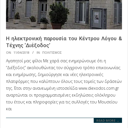
Η ηλεκτρονική παρουσία του Κέντρου Λόγου &
Τέχνης ‘Διέξοδος’
2018-
ON:
11/04/2018
IN:
ΠΟΛΙΤΙΣΜΟΣ
04-
Αγαπητοί μας φίλοι Με χαρά σας ενημερώνουμε ότι η
11
“Διέξοδος” ακολουθώντας τον σύγχρονο τρόπο επικοινωνίας
και ενημέρωσης, δημιούργησε και νέες ηλεκτρονικές
πλατφόρμες που καλύπτουν όλους τους τομείς των δράσεών
της. Έτσι στην ανανεωμένη ιστοσελίδα www.diexodos.com.gr
αναρτώνται οι προγραμματισμένες εκδηλώσεις ολόκληρου
του έτους και πληροφορίες για τις συλλογές του Μουσείου
και
READ MORE →