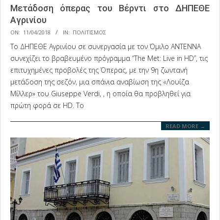
Μετάδοση όπερας του Βέρντι στο ΔΗΠΕΘΕ
Αγρινίου
2018-
ON:
11/04/2018
IN:
ΠΟΛΙΤΙΣΜΟΣ
04-
Το ΔΗΠΕΘΕ Αγρινίου σε συνεργασία με τον Όμιλο ΑΝΤΕΝΝΑ
11
συνεχίζει το βραβευμένο πρόγραμμα “The Met: Live in HD”, τις
επιτυχημένες προβολές της Όπερας, με την 9η ζωντανή
μετάδοση της σεζόν, μια σπάνια αναβίωση της «Λουίζα
Μίλλερ» του Giuseppe Verdi, , η οποία θα προβληθεί για
πρώτη φορά σε HD. Το
READ MORE →