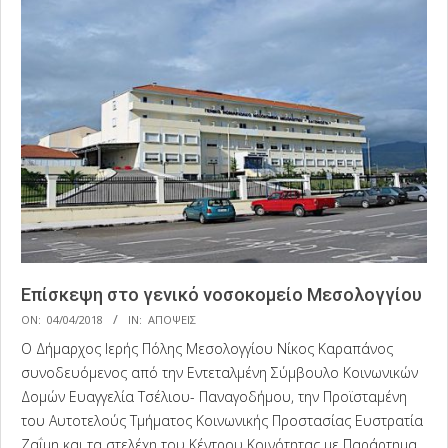
Επίσκεψη στο γενικό νοσοκομείο Μεσολογγίου
2018-
ON:
04/04/2018
IN:
ΑΠΟΨΕΙΣ
04-
Ο Δήμαρχος Ιερής Πόλης Μεσολογγίου Νίκος Καραπάνος
04
συνοδευόμενος από την Eντεταλμένη Σύμβουλο Κοινωνικών
Δομών Ευαγγελία Τσέλιου- Παναγοδήμου, την Προϊσταμένη
του Αυτοτελούς Τμήματος Κοινωνικής Προστασίας Ευστρατία
Ζαΐμη και τα στελέχη του Κέντρου Κοινότητας με Παράρτημα