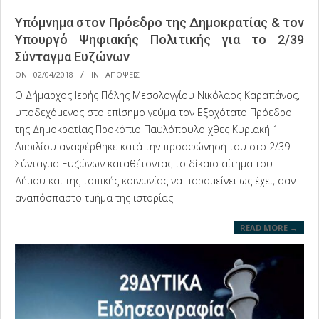
Υπόμνημα στον Πρόεδρο της Δημοκρατίας & τον
Υπουργό Ψηφιακής Πολιτικής για το 2/39
Σύνταγμα Ευζώνων
2018-
ON:
02/04/2018
IN:
ΑΠΟΨΕΙΣ
04-
Ο Δήμαρχος Ιερής Πόλης Μεσολογγίου Νικόλαος Καραπάνος,
02
υποδεχόμενος στο επίσημο γεύμα τον Εξοχότατο Πρόεδρο
της Δημοκρατίας Προκόπιο Παυλόπουλο χθες Κυριακή 1
Απριλίου αναφέρθηκε κατά την προσφώνησή του στο 2/39
Σύνταγμα Ευζώνων καταθέτοντας το δίκαιο αίτημα του
Δήμου και της τοπικής κοινωνίας να παραμείνει ως έχει, σαν
αναπόσπαστο τμήμα της ιστορίας
READ MORE →