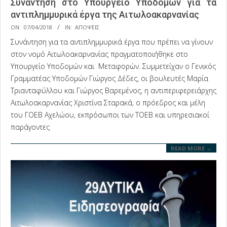
Συνάντηση στο Υπουργείο Υποδομών για τα
αντιπλημμυρικά έργα της Αιτωλοακαρνανίας
2018-
ON:
07/04/2018
IN:
ΑΠΟΨΕΙΣ
04-
Συνάντηση για τα αντιπλημμυρικά έργα που πρέπει να γίνουν
07
στον νομό Αιτωλοακαρνανίας πραγματοποιήθηκε στο
Υπουργείο Υποδομών και Μεταφορών. Συμμετείχαν ο Γενικός
Γραμματέας Υποδομών Γιώργος Δέδες, οι βουλευτές Μαρία
Τριανταφύλλου και Γιώργος Βαρεμένος, η αντιπεριφερειάρχης
Αιτωλοακαρνανίας Χριστίνα Σταρακά, ο πρόεδρος και μέλη
του ΓΟΕΒ Αχελώου, εκπρόσωποι των ΤΟΕΒ και υπηρεσιακοί
παράγοντες
READ MORE →