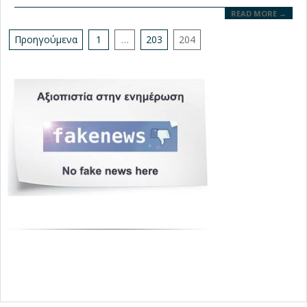
READ MORE →
Σελιδοποίηση
Προηγούμενα
1
…
203
204
άρθρων