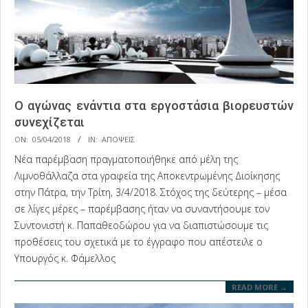
Ο αγώνας ενάντια στα εργοστάσια βιορευστών
συνεχίζεται
2018-
ON:
05/04/2018
IN:
ΑΠΟΨΕΙΣ
04-
Νέα παρέμβαση πραγματοποιήθηκε από μέλη της
05
Λιμνοθάλλαζα στα γραφεία της Αποκεντρωμένης Διοίκησης
στην Πάτρα, την Τρίτη, 3/4/2018. Στόχος της δεύτερης – μέσα
σε λίγες μέρες – παρέμβασης ήταν να συναντήσουμε τον
Συντονιστή κ. Παπαθεοδώρου για να διαπιστώσουμε τις
προθέσεις του σχετικά με το έγγραφο που απέστειλε ο
Υπουργός κ. Φάμελλος
READ MORE →