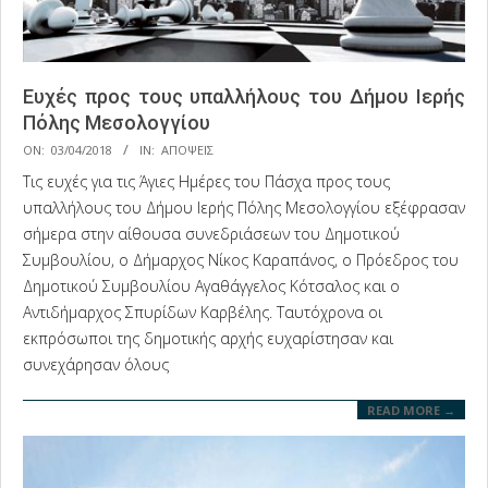
Ευχές προς τους υπαλλήλους του Δήμου Ιερής
Πόλης Μεσολογγίου
2018-
ON:
03/04/2018
IN:
ΑΠΟΨΕΙΣ
04-
Τις ευχές για τις Άγιες Ημέρες του Πάσχα προς τους
03
υπαλλήλους του Δήμου Ιερής Πόλης Μεσολογγίου εξέφρασαν
σήμερα στην αίθουσα συνεδριάσεων του Δημοτικού
Συμβουλίου, ο Δήμαρχος Νίκος Καραπάνος, ο Πρόεδρος του
Δημοτικού Συμβουλίου Αγαθάγγελος Κότσαλος και ο
Αντιδήμαρχος Σπυρίδων Καρβέλης. Ταυτόχρονα οι
εκπρόσωποι της δημοτικής αρχής ευχαρίστησαν και
συνεχάρησαν όλους
READ MORE →