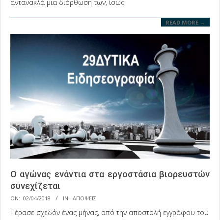
αντανακλά μια διόρθωση των, ίσως
READ MORE →
O αγώνας ενάντια στα εργοστάσια βιορευστών
συνεχίζεται
2018-
ON:
02/04/2018
IN:
ΑΠΟΨΕΙΣ
04-
Πέρασε σχεδόν ένας μήνας, από την αποστολή εγγράφου του