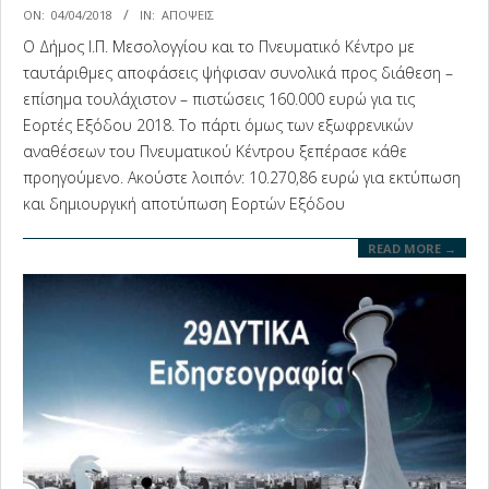
2018-
ON:
04/04/2018
IN:
ΑΠΟΨΕΙΣ
04-
Ο Δήμος Ι.Π. Μεσολογγίου και το Πνευματικό Κέντρο με
04
ταυτάριθμες αποφάσεις ψήφισαν συνολικά προς διάθεση –
επίσημα τουλάχιστον – πιστώσεις 160.000 ευρώ για τις
Εορτές Εξόδου 2018. Το πάρτι όμως των εξωφρενικών
αναθέσεων του Πνευματικού Κέντρου ξεπέρασε κάθε
προηγούμενο. Ακούστε λοιπόν: 10.270,86 ευρώ για εκτύπωση
και δημιουργική αποτύπωση Εορτών Εξόδου
READ MORE →