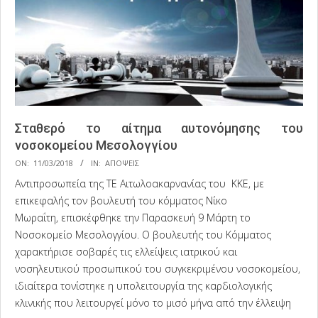
Σταθερό το αίτημα αυτονόμησης του
νοσοκομείου Μεσολογγίου
2018-
ON:
11/03/2018
IN:
ΑΠΟΨΕΙΣ
03-
Αντιπροσωπεία της ΤΕ Αιτωλοακαρνανίας του ΚΚΕ, με
11
επικεφαλής τον βουλευτή του κόμματος Νίκο
Μωραΐτη, επισκέφθηκε την Παρασκευή 9 Μάρτη το
Νοσοκομείο Μεσολογγίου. Ο βουλευτής του Κόμματος
χαρακτήρισε σοβαρές τις ελλείψεις ιατρικού και
νοσηλευτικού προσωπικού του συγκεκριμένου νοσοκομείου,
ιδιαίτερα τονίστηκε η υπολειτουργία της καρδιολογικής
κλινικής που λειτουργεί μόνο το μισό μήνα από την έλλειψη