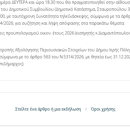
 ημέρα ΔΕΥΤΕΡΑ και ώρα 18.30 που θα πραγματοποιηθεί στην αίθου
του Δημοτικού Συμβουλίου (Δημοτικό Κατάστημα, Σταυροπούλου 31
00, με ταυτόχρονη δυνατότητα τηλεδιάσκεψης, σύμφωνα με τα άρθρ
14/2026, για συζήτηση και λήψη απόφασης στα παρακάτω θέματα:
ις προϋπολογισμού οικον. έτους 2026 (εισηγητής κ.Διαμαντόπουλος
ιτροπής Αξιολόγησης Περιουσιακών Στοιχείων του Δήμου Ιερής Πόλη
σύμφωνα με το άρθρο 563 του Ν.5314/2026, με θητεία έως 31.12.202
ντιδήμαρχος).
Στείλτε ένα άρθρο ή μια εκδήλωση
Όροι χρήσης