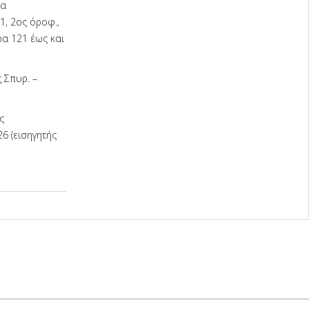
σα
, 2ος όροφ.,
α 121 έως και
 Σπυρ. –
ς
6 (εισηγητής