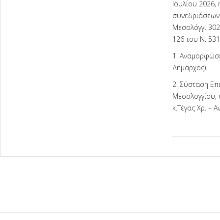
Ιουλίου 2026,
συνεδριάσεων 
Μεσολόγγι 302
126 του Ν. 53
1. Αναμορφώσε
Δήμαρχος).
2. Σύσταση Επ
Μεσολογγίου, 
κ.Τέγας Χρ. – Α
2026-
07-
17