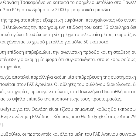
τον Θανάση Τσακαρδάνο να κατακτά το ασημένιο μετάλλιο στο Πανελ
ίβου Κ16, στον δρόμο των 2.000 μ. με φυσικά εμπόδια.
τής πραγματοποίησε εξαιρετική εμφάνιση, πετυχαίνοντας νέο εντυ
 , βελτιώνοντας την προηγούμενη επίδοσή του κατά 13 ολόκληρα δε
ικό αγώνα, διεκδίκησε τη νίκη μέχρι τα τελευταία μέτρα, τερματίζο
αι χάνοντας το χρυσό μετάλλιο για μόλις 50 εκατοστά.
αυτή επίδοση επιβεβαιώνει την αγωνιστική πρόοδο και τη σταθερή α
απέδειξε για ακόμη μία φορά ότι συγκαταλέγεται στους κορυφαίους
κατηγορίας.
ιτυχία αποτελεί παράλληλα ακόμη μία επιβράβευση της συστηματική
οιείται στον ΓΑΣ Αγρινίου. Οι αθλητές του συλλόγου διακρίνονται δ
ιακές κατηγορίες, πρωταγωνιστώντας στα Πανελλήνια Πρωταθλήματα κ
ας το υψηλό επίπεδο της προπονητικής τους προετοιμασίας.
συνέχεια για τον Θανάση είναι εξίσου σημαντική, καθώς θα εκπροσω
εθνή Συνάντηση Ελλάδας – Κύπρου, που θα διεξαχθεί στις 28 και 29
η.
Συμβούλιο, οι προπονητές και όλα τα μέλη του ΓΑΣ Αγρινίου συγχαί