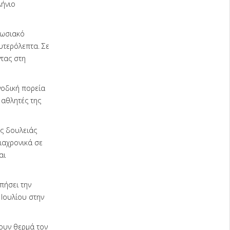
λήνιο
πωσιακό
υτερόλεπτα. Σε
ντας στη
νοδική πορεία
 αθλητές της
ς δουλειάς
ιαχρονικά σε
αι
πήσει την
 Ιουλίου στην
ρουν θερμά τον