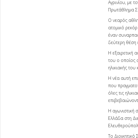
Αγρινίου, με 
Πρωτάθλημα Στ
Ο νεαρός αθλη
ατομικό ρεκόρ
έναν συναρπαστ
δεύτερη θέση κ
Η εξαιρετική 
του ο οποίος 
ηλικιακής του 
Η νέα αυτή επ
που πραγματοπ
όλες τις ηλικ
επιβεβαιώνοντ
Η αγωνιστική 
Ελλάδα στη Δι
Ελευθερούπολ
Το Διοικητικό 