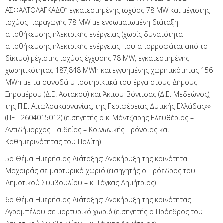
ΑΣΦΑΛΤΟΛΑΓΚΑΔΟ” εγκατεστημένης ισχύος 78 MW και μέγιστης
ισχύος παραγωγής 78 MW με ενσωματωμένη διάταξη
αποθήκευσης ηλεκτρικής ενέργειας (χωρίς δυνατότητα
αποθήκευσης ηλεκτρικής ενέργειας που απορροφάται από το
δίκτυο) μέγιστης ισχύος έγχυσης 78 MW, εγκατεστημένης
χωρητικότητας 187,848 MWh και εγγυημένης χωρητικότητας 156
MWh με τα συνοδά υποστηρικτικά του έργα στους Δήμους
Ξηρομέρου (Δ.Ε. Αστακού) και Άκτιου-Βόνιτσας (Δ.Ε. Μεδεώνος),
της Π.Ε. Αιτωλοακαρνανίας, της Περιφέρειας Δυτικής Ελλάδας»»
(ΠΕΤ 2604015012) (εισηγητής ο κ. Μάντζαρης Ελευθέριος –
Αντιδήμαρχος Παιδείας – Κοινωνικής Πρόνοιας και
Καθημερινότητας του Πολίτη)
5ο Θέμα Ημερήσιας Διάταξης: Ανακήρυξη της κοινότητα
Μαχαιράς σε μαρτυρικό χωριό (εισηγητής ο Πρόεδρος του
Δημοτικού Συμβουλίου – κ. Τάγκας Δημήτριος)
6ο Θέμα Ημερήσιας Διάταξης: Ανακήρυξη της κοινότητας
Αγραμπέλου σε μαρτυρικό χωριό (εισηγητής ο Πρόεδρος του