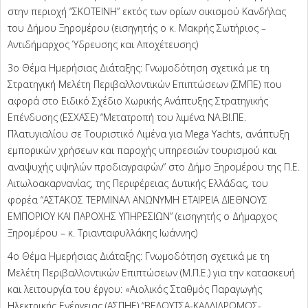
στην περιοχή “ΣΚΟΤΕΙΝΗ” εκτός των ορίων οικισμού Κανδήλας
του Δήμου Ξηρομέρου (εισηγητής ο κ. Μακρής Σωτήριος –
Αντιδήμαρχος Ύδρευσης και Αποχέτευσης)
3ο Θέμα Ημερήσιας Διάταξης: Γνωμοδότηση σχετικά με τη
Στρατηγική Μελέτη Περιβαλλοντικών Επιπτώσεων (ΣΜΠΕ) που
αφορά στο Ειδικό Σχέδιο Χωρικής Ανάπτυξης Στρατηγικής
Επένδυσης (ΕΣΧΑΣΕ) “Μετατροπή του λιμένα ΝΑ.ΒΙ.ΠΕ.
Πλατυγιαλίου σε Τουριστικό Λιμένα για Mega Yachts, ανάπτυξη
εμπορικών χρήσεων και παροχής υπηρεσιών τουρισμού και
αναψυχής υψηλών προδιαγραφών” στο Δήμο Ξηρομέρου της Π.Ε.
Αιτωλοακαρνανίας, της Περιφέρειας Δυτικής Ελλάδας, του
φορέα “ΑΣΤΑΚΟΣ ΤΕΡΜΙΝΑΛ ΑΝΩΝΥΜΗ ΕΤΑΙΡΕΙΑ ΔΙΕΘΝΟΥΣ
ΕΜΠΟΡΙΟΥ ΚΑΙ ΠΑΡΟΧΗΣ ΥΠΗΡΕΣΙΩΝ” (εισηγητής ο Δήμαρχος
Ξηρομέρου – κ. Τριανταφυλλάκης Ιωάννης)
4ο Θέμα Ημερήσιας Διάταξης: Γνωμοδότηση σχετικά με τη
Μελέτη Περιβαλλοντικών Επιπτώσεων (Μ.Π.Ε.) για την κατασκευή
και λειτουργία του έργου: «Αιολικός Σταθμός Παραγωγής
Ηλεκτρικής Ενέργειας (ΑΣΠΗΕ) “ΒΕΛΟΥΤΣΑ-ΚΑΛΛΙΔΡΟΜΟΣ-