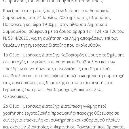
Ο Πρόεδρος του Δημοτικού Συμβουλίου Ξηρομέρου,
Καλεί σε Τακτική δια ζώσης Συνεδρίασης του Δημοτικού
Συμβουλίου, στις 24 Ιουλίου 2026 ημέρα της εβδομάδας
Παρασκευή και ώρα 19:00μ.μ, στην αίθουσα Δημοτικού
Συμβουλίου, σύμφωνα με τα άρθρα άρθρα 121-124 και 126 του
Ν. 5314/2026 , για τη συζήτηση και λήψη αποφάσεων επί των
θεμάτων της ημερήσιας διάταξης που ακολουθούν.
1ο Θέμα Ημερήσιας Διάταξης: Καθορισμός ύψους αποζημίωσης
συμμετοχής των μελών του Δημοτικού Συμβουλίου και των
προέδρων κοινοτήτων στις συνεδριάσεις του δημοτικού
συμβουλίου και ορισμός ύψους αποζημίωσης για τη συμμετοχή
στις συνεδριάσεις της δημοτικής επιτροπής (εισηγητής ο κ.
Γερόλυμος Σωτήριος – Αντιδήμαρχος Διοικητικών και
Οικονομικών)
2ο Θέμα Ημερήσιας Διάταξης: Διατύπωση γνώμης περί
χορήγησης εργοταξιακής (προσωρινής) παροχής ύδρευσης σε
συνεργείο επισκευής και συντήρησης και καθαρισμού πλοίων
και σκαφών ιδιοκτησίας κ. Φερεντίνου Παναγιώτη που βρίσκεται