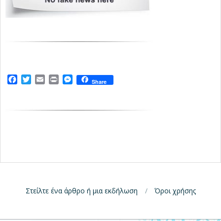
Facebook
Twitter
Email
Print
Messenger
Share
Στείλτε ένα άρθρο ή μια εκδήλωση
Όροι χρήσης