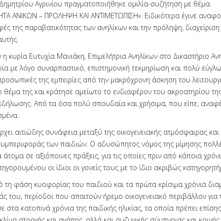
 Δημητρίου Αγρινίου πραγματοποιήθηκε ομιλία-συζήτηση με θέμα:
ΤΑ ΑΝΙΚΩΝ – ΠΡΟΛΗΨΗ ΚΑΙ ΑΝΤΙΜΕΤΩΠΙΣΗ». Ειδικότερα έγινε αναφο
ές της παραβατικότητας των ανηλίκων και την πρόληψη, διαχείριση 
αυτής.
 η κυρία Ευτυχία Μανιάκη, Επιμελήτρια Ανηλίκων στο Δικαστήριο Αν
ποία με λόγο συναρπαστικό, επιστημονική τεκμηρίωση και πολύ εύγλω
ροσωπικές της εμπειρίες από την μακρόχρονη άσκηση του λειτουργ
 θέμα της και κράτησε αμείωτο το ενδιαφέρον του ακροατηρίου τη
εκδήλωσης. Από τα όσα πολύ σπουδαία και χρήσιμα, που είπε, αναφ
σμένα.
άρχει αιτιώδης συνάφεια μεταξύ της οικογενειακής ατμόσφαιρας και 
υμπεριφοράς των παιδιών. Ο αδυσώπητος νόμος της μίμησης πολλ
άτομα σε αξιόποινες πράξεις, για τις οποίες πριν από κάποια χρόν
ηγορουμένου οι ίδιοι οι γονείς τους με το ίδιο ακριβώς κατηγορητή
ό τη φάση κυοφορίας του παιδιού και τα πρώτα κρίσιμα χρόνια δι
ς του, περίοδοι που απαιτούν ήρεμο οικογενειακό περιβάλλον για 
 στα κατοπινά χρόνια της παιδικής ηλικίας, τα οποία πρέπει επίσης
κλίμα στοργής και αγάπης, αλλά και συζυγικής σύμπνοιας και κοινή