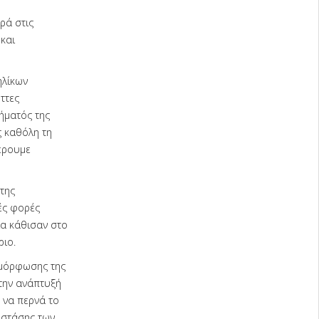
ρά στις
και
ηλίκων
ττες
ήματός της
ς καθόλη τη
έρουμε
της
ές φορές
ια κάθισαν στο
ριο.
αμόρφωσης της
την ανάπτυξή
 να περνά το
ς στάσης των