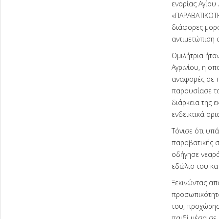
ενορίας Αγίου
«ΠΑΡΑΒΑΤΙΚΟΤΗ
διάφορες μορφ
αντιμετώπιση 
Ομιλήτρια ήταν
Αγρινίου, η ο
αναφορές σε π
παρουσίασε το
διάρκεια της 
ενδεικτικά ορι
Τόνισε ότι υπ
παραβατικής σ
οδήγησε νεαρά 
εδώλιο του κατ
Ξεκινώντας απ
προσωπικότητά
του, προχώρησε
παιδί μέσα σε 