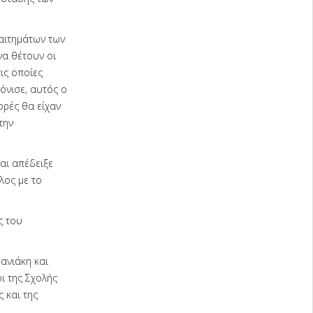
 αιτημάτων των
να θέτουν οι
ις οποίες
όνισε, αυτός ο
ορές θα είχαν
την
αι απέδειξε
λος με το
ς του
ανιάκη και
ι της Σχολής
 και της