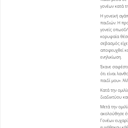
γονέων κατά τ
Η γονεϊκή αγά
παιδιών. Η πρα
γονείς οπωσδήπ
κορυφαία θέση
σεβασμός είχε 
αποφευχθεί και
ενηλικίωση.
Έκανε σαφέστα
ότι είναι λανθ
παιδί μου». Άλ
Κατά την ομιλί
διαδικτύου κα
Μετά την ομιλί
ακολούθησε έν
Γονέων ευχαρί
ευχήθηκαν κάθ