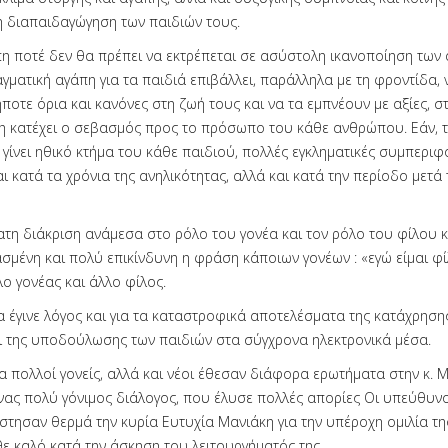
η διαπαιδαγώγηση των παιδιών τους.
πη ποτέ δεν θα πρέπει να εκτρέπεται σε ασύστολη ικανοποίηση των
γματική αγάπη για τα παιδιά επιβάλλει, παράλληλα με τη φροντίδα, 
οτε όρια και κανόνες στη ζωή τους και να τα εμπνέουν με αξίες, στ
 κατέχει ο σεβασμός προς το πρόσωπο του κάθε ανθρώπου. Εάν, τ
γίνει ηθικό κτήμα του κάθε παιδιού, πολλές εγκληματικές συμπεριφ
 κατά τα χρόνια της ανηλικότητας, αλλά και κατά την περίοδο μετά 
τη διάκριση ανάμεσα στο ρόλο του γονέα και τον ρόλο του φίλου κ
ασμένη και πολύ επικίνδυνη η φράση κάποιων γονέων : «εγώ είμαι φί
λο γονέας και άλλο φίλος.
α έγινε λόγος και για τα καταστροφικά αποτελέσματα της κατάχρηση
ι της υποδούλωσης των παιδιών στα σύγχρονα ηλεκτρονικά μέσα.
α πολλοί γονείς, αλλά και νέοι έθεσαν διάφορα ερωτήματα στην κ. Μ
ας πολύ γόνιμος διάλογος, που έλυσε πολλές απορίες Οι υπεύθυνο
στησαν θερμά την κυρία Ευτυχία Μανιάκη για την υπέροχη ομιλία της
ε καλό κατά την άσκηση του λειτουργήματός της.